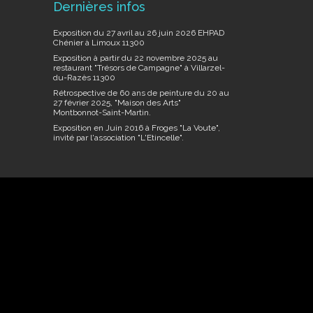
Dernières infos
Exposition du 27 avril au 26 juin 2026 EHPAD
Chénier à Limoux 11300
Exposition à partir du 22 novembre 2025 au
restaurant "Trésors de Campagne" à Villarzel-
du-Razès 11300
Rétrospective de 60 ans de peinture du 20 au
27 février 2025, "Maison des Arts"
Montbonnot-Saint-Martin.
Exposition en Juin 2016 à Froges "La Voute",
invité par l'association "L'Etincelle".