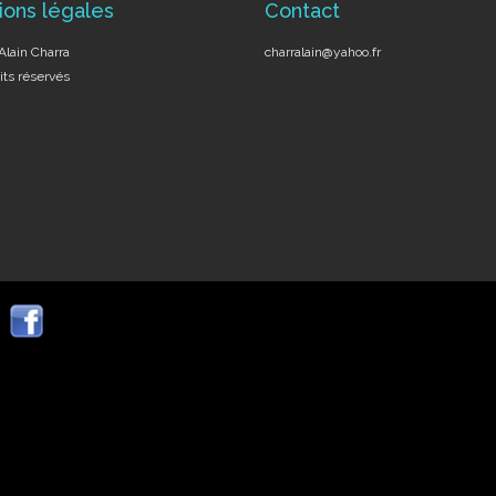
ions légales
Contact
lain Charra
charralain@yahoo.fr
its réservés