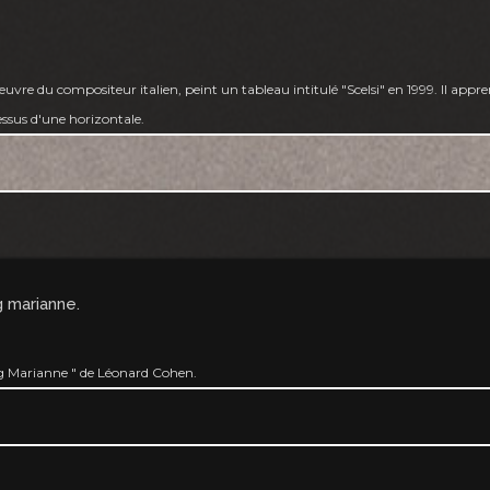
œuvre du compositeur italien, peint un tableau intitulé "Scelsi" en 1999. Il appr
essus d'une horizontale.
g marianne.
ong Marianne " de Léonard Cohen.