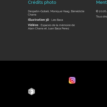
Crédits photo
Ment
Despatin-Gobeli, Monique Haag, Bénédicte
© 2026 A
Charra
Tous dro
Illustration 3D
: Léo Baca
Vidéos
: Espaces de la mémoire de
Alain Charra et Juan Baca Perez