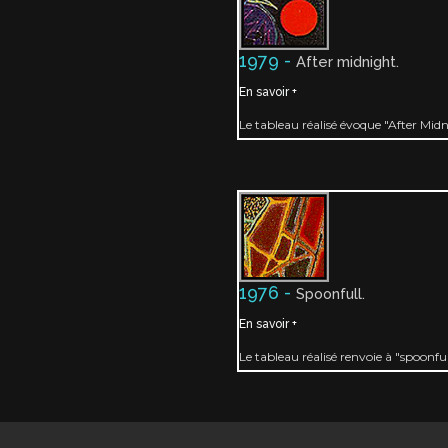
1979 -
After midnight.
En savoir +
Le tableau réalisé évoque "After Midn
1976 -
Spoonfull.
En savoir +
Le tableau réalisé renvoie à "spoonf