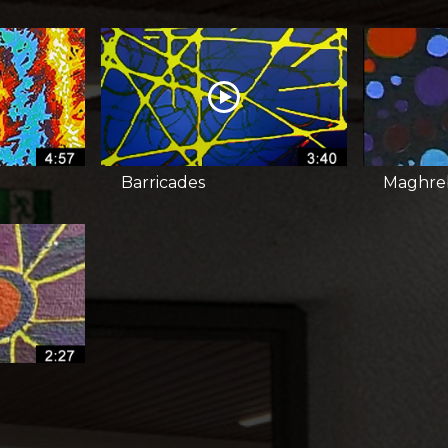
Barricades
Maghre