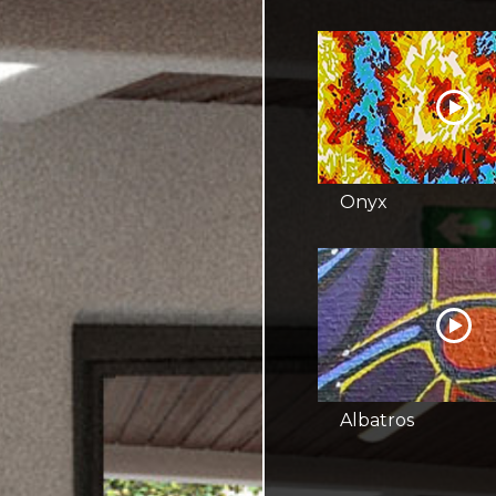
Onyx
Albatros