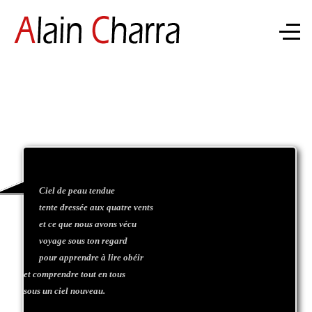
Ciel de peau tendue
tente dressée aux quatre vents
et ce que nous avons vécu
voyage sous ton regard
pour apprendre à lire obéir
et comprendre tout en tous
sous un ciel nouveau.